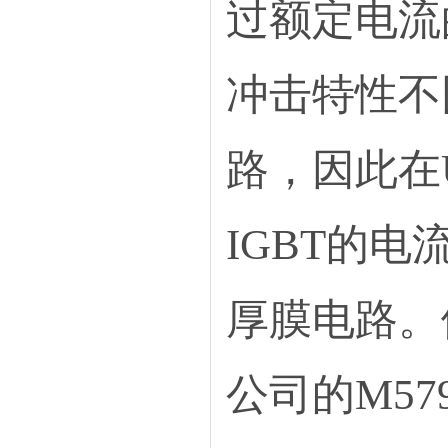
过额定电流
冲击特性不
路，因此在
IGBT的
厚膜电路。例
公司的M57