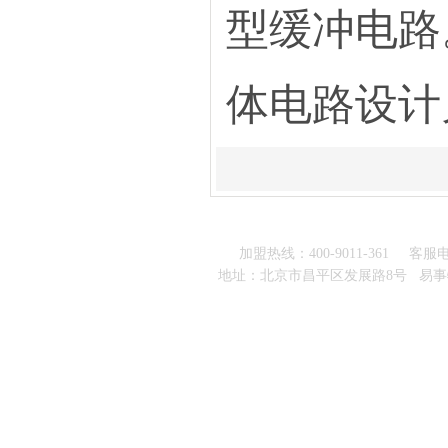
型缓冲电路
体电路设计
加盟热线：400-9011-361 客服电话：
地址：北京市昌平区发展路8号 易事特ups