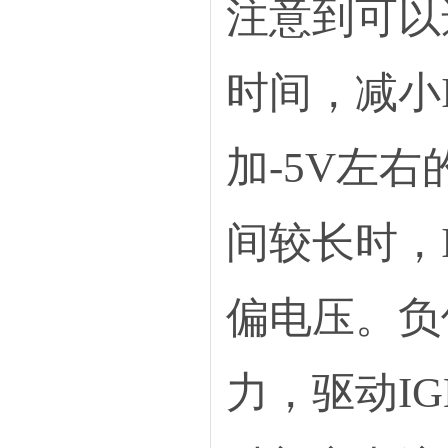
注意到可以
时间，减小I
加-5V左
间较长时，
偏电压。负
力，驱动IG