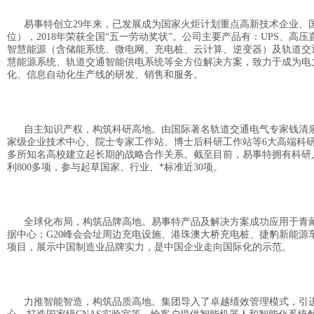
易事特创立29年来，已发展成为国家火炬计划重点高新技术企业、国
位），2018年荣获全国“五一劳动奖状”。公司主要产品有：UPS
智慧能源（含储能系统、微电网、充电桩、云计算、逆变器）及轨道交
慧能源系统、轨道交通智能供电系统等全方位解决方案，致力于成为电
化、信息自动化生产线的研发、销售和服务。
自主知识产权，构筑科研高地。由国际著名轨道交通电气专家钱清泉
家级企业技术中心、院士专家工作站、博士后科研工作站等6大高端科
多所知名高校建立起长期的战略合作关系。截至目前，易事特拥有科研人
利800多项，参与起草国家、行业、*标准近30项。
全球化布局，构筑品牌高地。易事特产品及解决方案成功应用于青藏
据中心；G20峰会会址周边充电设施、港珠澳大桥充电桩、捷豹新能源
项目，展示中国制造业品牌实力，是中国企业走向国际化的示范。
力推智能智造，构筑品质高地。集团导入了卓越绩效管理模式，引进了德