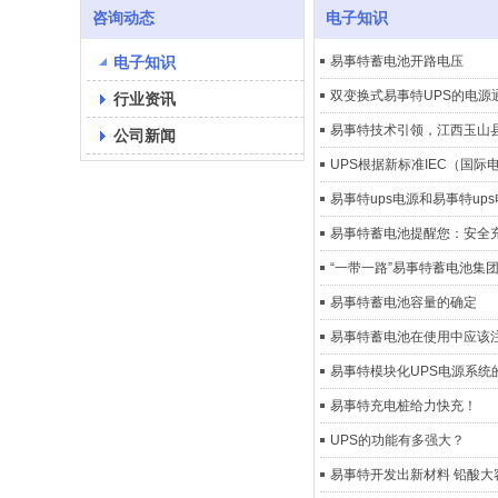
咨询动态
电子知识
电子知识
易事特蓄电池开路电压
双变换式易事特UPS的电源
行业资讯
易事特技术引领，江西玉山县
公司新闻
UPS根据新标准IEC（国
易事特ups电源和易事特up
易事特蓄电池​提醒您：安全
“一带一路”易事特蓄电池集
易事特蓄电池容量的确定
易事特蓄电池在使用中应该
易事特模块化UPS电源系统
易事特充电桩给力快充！
UPS的功能有多强大？
易事特开发出新材料 铅酸大