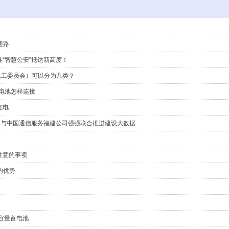
通路
“智慧公安”抵达新高度！
际电工委员会）可以分为几类？
s电池怎样连接
充电
团与中国通信服务福建公司强强联合推进建设大数据
注意的事项
的优势
容量蓄电池