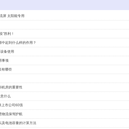
 直流屏 太阳能专用
疫”胜利！
源中起到什么样的作用？
疗设备使用
用事项
素有哪些
和机房的重要性
注意什么
上市公司60强
慧物流​保驾护航
以及电池容量的计算方法